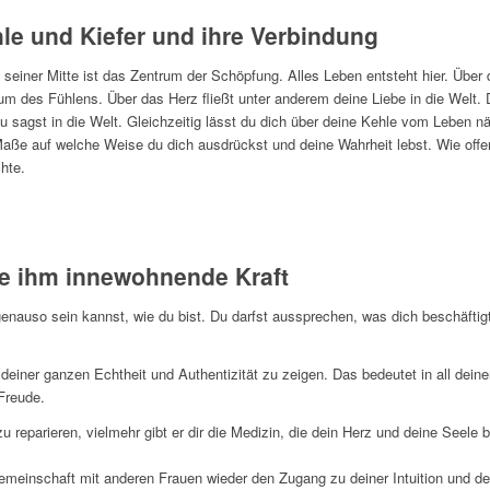
le und Kiefer und ihre Verbindung
seiner Mitte ist das Zentrum der Schöpfung. Alles Leben entsteht hier. Über
um des Fühlens. Über das Herz fließt unter anderem deine Liebe in die Welt.
du sagst in die Welt. Gleichzeitig lässt du dich über deine Kehle vom Leben nä
ße auf welche Weise du dich ausdrückst und deine Wahrheit lebst. Wie offen
hte.
ie ihm innewohnende Kraft
enauso sein kannst, wie du bist. Du darfst aussprechen, was dich beschäftigt, 
 deiner ganzen Echtheit und Authentizität zu zeigen. Das bedeutet in all deiner 
 Freude.
zu reparieren, vielmehr gibt er dir die Medizin, die dein Herz und deine Seele 
emeinschaft mit anderen Frauen wieder den Zugang zu deiner Intuition und d