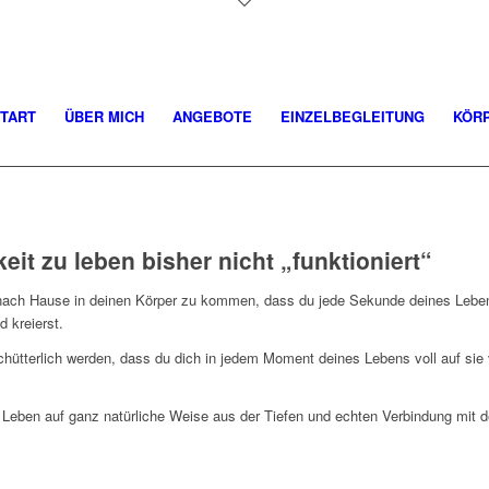
TART
ÜBER MICH
ANGEBOTE
EINZELBEGLEITUNG
KÖR
it zu leben bisher nicht „funktioniert“
hr nach Hause in deinen Körper zu kommen, dass du jede Sekunde deines Leben
d kreierst.
chütterlich werden, dass du dich in jedem Moment deines Lebens voll auf sie v
n Leben auf ganz natürliche Weise aus der Tiefen und echten Verbindung mit d